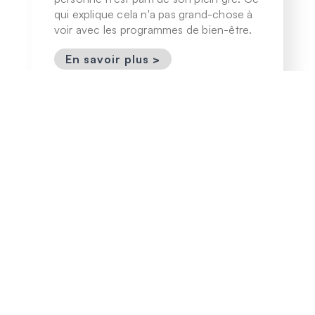
qui explique cela n'a pas grand-chose à
voir avec les programmes de bien-être.
En savoir plus >
10 mars 2026
Acheter, louer ou opter
pour une formule flexible
? - L'économie
autrichienne
Les formes classiques de financement
continuent de dominer le marché
autrichien. Parallèlement, les modèles
d'utilisation flexibles gagnent en
importance, en particulier pour les